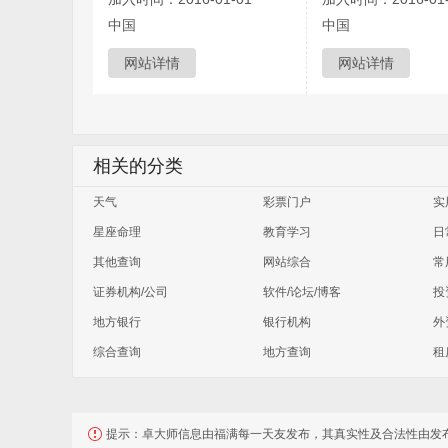
中国
中国
网站详情
网站详情
相关的分类
天气
彩票门户
实
星座命理
教育学习
日
其他查询
网站综合
常
证券机构/公司
软件/论坛/博客
投
地方银行
银行机构
外
综合查询
地方查询
租
提示：
卓大师信息由福满每一天友发布，其真实性及合法性由发