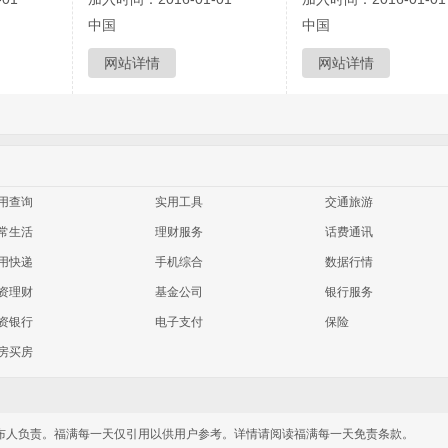
中国
中国
网站详情
网站详情
用查询
实用工具
交通旅游
常生活
理财服务
话费通讯
用快递
手机综合
数据行情
资理财
基金公司
银行服务
资银行
电子支付
保险
房买房
布人负责。福满每一天仅引用以供用户参考。详情请阅读福满每一天免责条款。