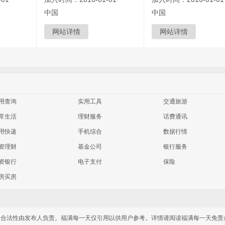
中国
中国
网站详情
网站详情
用查询
实用工具
交通旅游
常生活
理财服务
话费通讯
用快递
手机综合
数据行情
资理财
基金公司
银行服务
资银行
电子支付
保险
房买房
实性及合法性由发布人负责。福满每一天仅引用以供用户参考。详情请阅读福满每一天免责