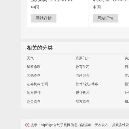
中国
中国
网站详情
网站详情
相关的分类
天气
彩票门户
实
星座命理
教育学习
日
其他查询
网站综合
常
证券机构/公司
软件/论坛/博客
投
地方银行
银行机构
外
综合查询
地方查询
租
提示：
VipSign合约手机网信息由福满每一天友发布，其真