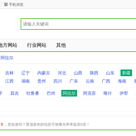
手机浏览
地方网站
行业网站
其他
>
阿拉尔
吉林
辽宁
内蒙古
河北
山西
陕西
山东
新疆
江西
湖南
贵州
四川
广东
云南
广西
海南
子
昌吉
吐鲁番
巴州
阿拉尔
阿克苏
喀什
伊犁
：
0
，您知道吗？置顶发布的信息可使曝光率率提高5倍！