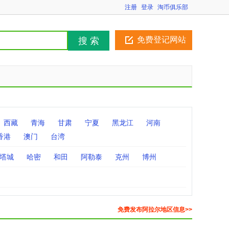
注册
登录
淘币俱乐部
免费登记网站
搜 索
西藏
青海
甘肃
宁夏
黑龙江
河南
香港
澳门
台湾
塔城
哈密
和田
阿勒泰
克州
博州
免费发布阿拉尔地区信息>>