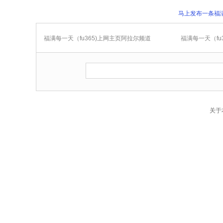
马上发布一条福满
福满每一天（fu365)上网主页阿拉尔频道
福满每一天（f
关于