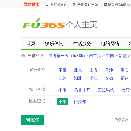
网站首页
保存到桌面
快速登记网站
修改/删除信息
首页
娱乐休闲
生活服务
电脑网络
当前位置：
福满每一天（fu365)上网主页
>
中国
>
新疆
省份查找
不限
北京
上海
天津
重庆
江苏
湖北
浙江
安徽
福建
城市查找
不限
乌鲁木齐
克拉玛依
石河
区县查找
不限
阿拉尔
阿拉尔
信息总数