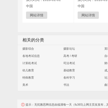
中国
中国
网站详情
网站详情
相关的分类
摄影综合
摄影论坛
英
各地考试信息
高考 / 考研
自
计算机考试
司法考试
财
幼儿教育
基础教育
成
特殊教育
各科学习
论
美术
书法
曲
提示：
无忧雅思网信息由福满每一天（fu365)上网主页友发布