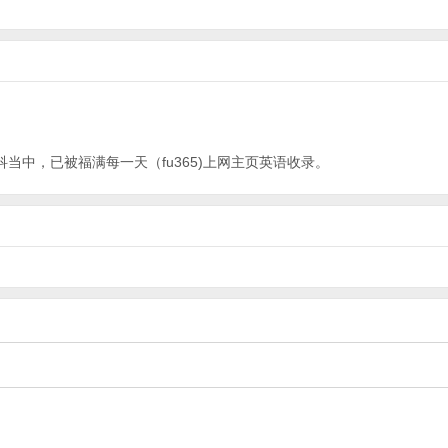
科当中，已被福满每一天（fu365)上网主页
英语
收录。