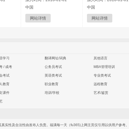
中国
中国
网站详情
网站详情
语学习
翻译网址/词典
其他语言
考 / 成考
公务员考试
MBA管理培训
会考试
英语类考试
专业类考试
人教育
职业教育
远程教育
文课件
培训/学校
艺术/鉴赏
艺
，其真实性及合法性由发布人负责。福满每一天（fu365)上网主页仅引用以供用户参考